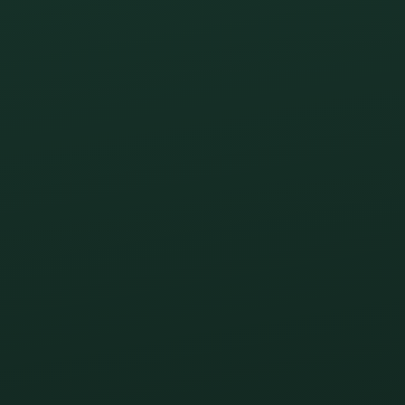
 TRAIN AU TRAIT D’UNION : UNE S
vous pour une nouvelle soirée musicale placée
ne humeur avec
ODE STUFF
en concert live.
t d’Union poursuit sa saison de concerts en
capable de faire vibrer le public au rythme de
e live ou simplement à la recherche d’une
met un moment de partage et de détente dans une
ourmands, tous les ingrédients seront réunis pour