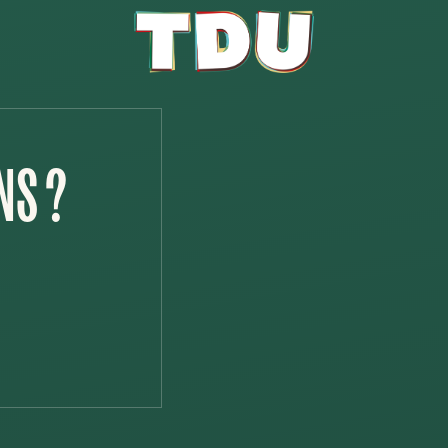
LE BISTRO
ÇA BOUGE AU TDU !
ENCORE PLUS DE TDU
NS ?
ÉVÉNEMENTS
STUFF AU TRAIT D’UNIO
JUIN
26 JUIN 18:00