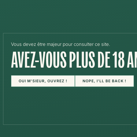
DÉCOUVRIR
LA BRASSERIE
Vous devez être majeur pour consulter ce site.
AVEZ-VOUS PLUS DE 18 A
CONCERT LIVE DE ODE 
OUI M'SIEUR, OUVREZ !
NOPE, I'LL BE BACK !