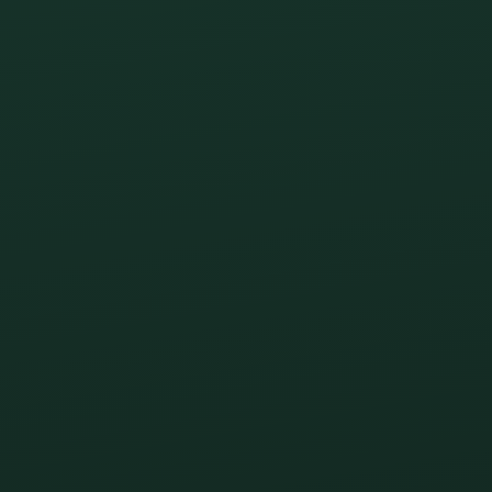
CONCERT LIVE DE CRAZY LATE
LE VENDREDI 19 JUIN
Le vendredi 26 juin, le Trait d’Union vous donne rendez-
sous le signe du groove, de la convivialité et de la bon
Dans le cadre de sa programmation estivale 2026, le Trai
terrasse avec un groupe à l’univers résolument pop funk, 
mélodies entraînantes et de sonorités festives.
👉 Que vous soyez amateur de funk, passionné de musiqu
sortie estivale originale en Dordogne, cette soirée pro
ambiance chaleureuse.
Entre concert en plein air, terrasse estivale et plaisirs g